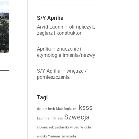
S/Y Aprilia
Arvid Laurin – olimpijczyk,
żeglarz i konstruktor
Aprilia – znaczenie i
etymologia imienia/nazwy
S/Y Aprilia – wnętrze /
pomieszczenia
Tagi
ksss
delfiny
herb
klub żeglarski
Szwecja
Laurin
silnik
sss
słowniczek żeglarski
wideo
Włochy
włoski
Yanmar
zwierzęta