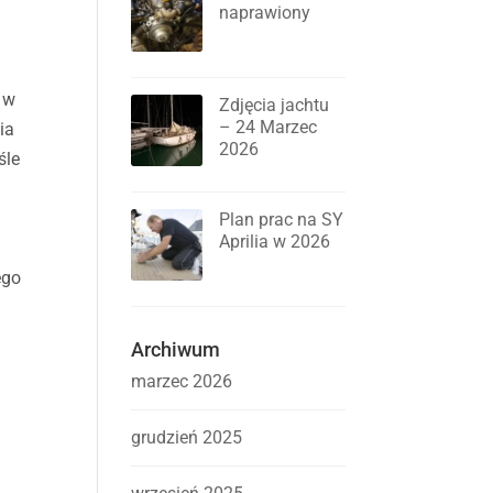
naprawiony
a w
Zdjęcia jachtu
– 24 Marzec
ia
2026
śle
Plan prac na SY
Aprilia w 2026
ego
Archiwum
marzec 2026
grudzień 2025