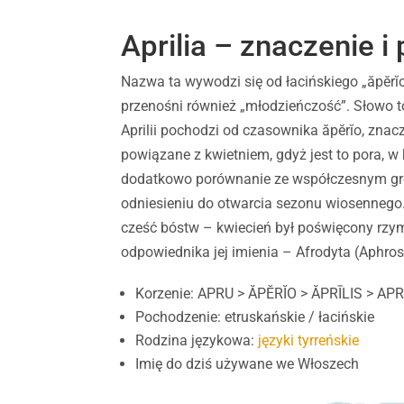
Aprilia – znaczenie 
Nazwa ta wywodzi się od łacińskiego „ăpĕrĭo
przenośni również „młodzieńczość”. Słowo to
Aprilii pochodzi od czasownika ăpĕrĭo, znacz
powiązane z kwietniem, gdyż jest to pora, w 
dodatkowo porównanie ze współczesnym gre
odniesieniu do otwarcia sezonu wiosennego
cześć bóstw – kwiecień był poświęcony rzyms
odpowiednika jej imienia – Afrodyta (Aphros
Korzenie: APRU > ĂPĔRĬO > ĂPRĪLIS > APR
Pochodzenie: etruskańskie / łacińskie
Rodzina językowa:
języki tyrreńskie
Imię do dziś używane we Włoszech