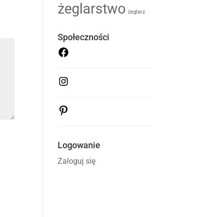
żeglarstwo
żeglarz
Społeczności
Facebook
@aprilia.yacht
Instagram
@aprilia.yacht
Pinterest
@apriliasailing
Logowanie
Zaloguj się