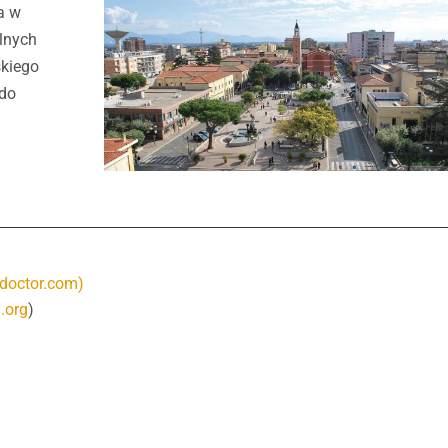
a w
alnych
skiego
 do
doctor.com)
.org
)