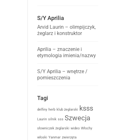
S/Y Aprilia
Arvid Laurin – olimpijczyk,
żeglarz i konstruktor
Aprilia – znaczenie i
etymologia imienia/nazwy
S/Y Aprilia – wnętrze /
pomieszczenia
Tagi
ksss
delfiny
herb
klub żeglarski
Szwecja
Laurin
silnik
sss
słowniczek żeglarski
wideo
Włochy
włoski
Yanmar
zwierzęta