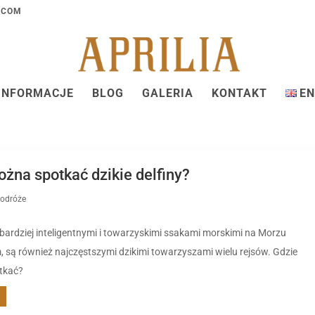
.COM
INFORMACJE
BLOG
GALERIA
KONTAKT
EN
żna spotkać dzikie delfiny?
odróże
jbardziej inteligentnymi i towarzyskimi ssakami morskimi na Morzu
 są również najczęstszymi dzikimi towarzyszami wielu rejsów. Gdzie
tkać?