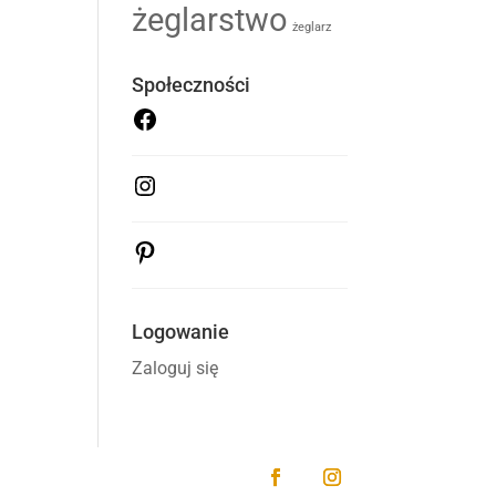
żeglarstwo
żeglarz
Społeczności
Facebook
@aprilia.yacht
Instagram
@aprilia.yacht
Pinterest
@apriliasailing
Logowanie
Zaloguj się