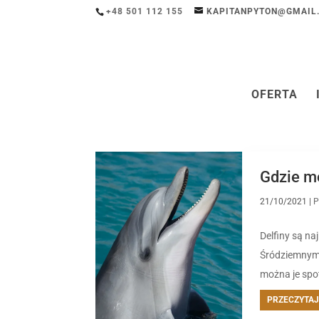
+48 501 112 155
KAPITANPYTON@GMAIL
OFERTA
Gdzie mo
21/10/2021
|
P
Delfiny są na
Śródziemnym,
można je spo
PRZECZYTAJ