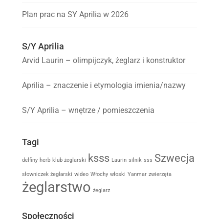
Plan prac na SY Aprilia w 2026
S/Y Aprilia
Arvid Laurin – olimpijczyk, żeglarz i konstruktor
Aprilia – znaczenie i etymologia imienia/nazwy
S/Y Aprilia – wnętrze / pomieszczenia
Tagi
ksss
Szwecja
delfiny
herb
klub żeglarski
Laurin
silnik
sss
słowniczek żeglarski
wideo
Włochy
włoski
Yanmar
zwierzęta
żeglarstwo
żeglarz
Społeczności