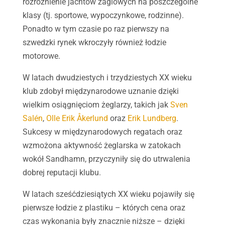
rozróżnienie jachtów żaglowych na poszczególne
klasy (tj. sportowe, wypoczynkowe, rodzinne).
Ponadto w tym czasie po raz pierwszy na
szwedzki rynek wkroczyły również łodzie
motorowe.
W latach dwudziestych i trzydziestych XX wieku
klub zdobył międzynarodowe uznanie dzięki
wielkim osiągnięciom żeglarzy, takich jak
Sven
Salén
,
Olle Erik Åkerlund
oraz
Erik Lundberg
.
Sukcesy w międzynarodowych regatach oraz
wzmożona aktywność żeglarska w zatokach
wokół Sandhamn, przyczyniły się do utrwalenia
dobrej reputacji klubu.
W latach sześćdziesiątych XX wieku pojawiły się
pierwsze łodzie z plastiku – których cena oraz
czas wykonania były znacznie niższe – dzięki