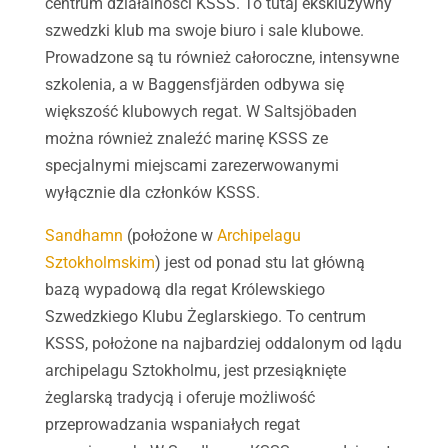
centrum działalności KSSS. To tutaj ekskluzywny
szwedzki klub ma swoje biuro i sale klubowe.
Prowadzone są tu również całoroczne, intensywne
szkolenia, a w Baggensfjärden odbywa się
większość klubowych regat. W Saltsjöbaden
można również znaleźć marinę KSSS ze
specjalnymi miejscami zarezerwowanymi
wyłącznie dla członków KSSS.
Sandhamn
(położone w
Archipelagu
Sztokholmskim
) jest od ponad stu lat główną
bazą wypadową dla regat Królewskiego
Szwedzkiego Klubu Żeglarskiego. To centrum
KSSS, położone na najbardziej oddalonym od lądu
archipelagu Sztokholmu, jest przesiąknięte
żeglarską tradycją i oferuje możliwość
przeprowadzania wspaniałych regat