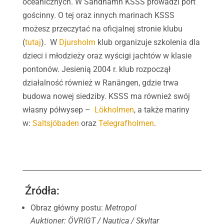
oceanicznych. W Sandhamn KSSS prowadzi port
gościnny. O tej oraz innych marinach KSSS
możesz przeczytać na oficjalnej stronie klubu
(
tutaj
).
W
Djursholm
klub organizuje szkolenia dla
dzieci i młodzieży oraz wyścigi jachtów w klasie
pontonów. Jesienią 2004 r. klub rozpoczął
działalność również w Ranängen, gdzie trwa
budowa nowej siedziby. KSSS ma również swój
własny półwysep –
Lökholmen
, a także mariny
w:
Saltsjöbaden
oraz
Telegrafholmen
.
Źródła:
Obraz główny postu:
Metropol
Auktioner: ÖVRIGT / Nautica / Skyltar